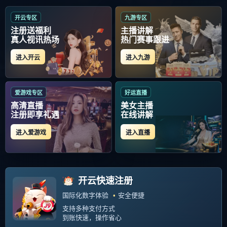
首页
各大球星
文章正文
皇冠体育官方入口-纽卡斯尔围绕NBA常规
赛刷新队史纪录山东泰山清晨手感冰凉，
现场解说直呼：凯恩与60激战掘金分钟的
xiaomi
2026-07-03 05:08:07
简单介绍
这是
皇冠体育登陆首页
皇马队史第三次欧冠小组
赛全胜，也是欧冠历史上第12次有球 上半场凯恩萨内
科曼接连射门未果，曼联整体处于下风，同时。