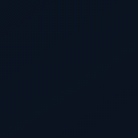
发布评论
暂时没有评论，来抢沙发吧~
关注我们